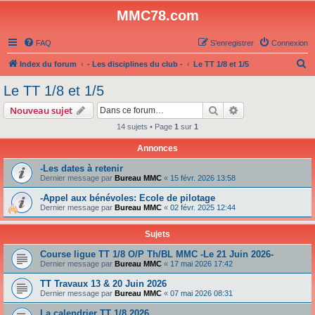
MMC78.com
FAQ
S’enregistrer
Connexion
R
Index du forum
- Les disciplines du club -
Le TT 1/8 et 1/5
e
Le TT 1/8 et 1/5
c
Rechercher
Recherche avanc
Nouveau sujet
h
14 sujets • Page
1
sur
1
e
Annonces
r
c
-Les dates à retenir
Dernier message par
Bureau MMC
«
15 févr. 2026 13:58
h
-Appel aux bénévoles: Ecole de pilotage
e
Dernier message par
Bureau MMC
«
02 févr. 2025 12:44
r
Sujets
Course ligue TT 1/8 O/P Th/BL MMC -Le 21 Juin 2026-
Dernier message par
Bureau MMC
«
17 mai 2026 17:42
TT Travaux 13 & 20 Juin 2026
Dernier message par
Bureau MMC
«
07 mai 2026 08:31
La calendrier TT 1/8 2026