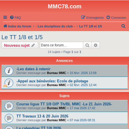
MMC78.com
FAQ
S’enregistrer
Connexion
R
Index du forum
- Les disciplines du club -
Le TT 1/8 et 1/5
e
Le TT 1/8 et 1/5
c
Rechercher
Recherche avanc
Nouveau sujet
h
14 sujets • Page
1
sur
1
e
Annonces
r
c
-Les dates à retenir
Dernier message par
Bureau MMC
«
15 févr. 2026 13:58
h
-Appel aux bénévoles: Ecole de pilotage
e
Dernier message par
Bureau MMC
«
02 févr. 2025 12:44
r
Sujets
Course ligue TT 1/8 O/P Th/BL MMC -Le 21 Juin 2026-
Dernier message par
Bureau MMC
«
17 mai 2026 17:42
TT Travaux 13 & 20 Juin 2026
Dernier message par
Bureau MMC
«
07 mai 2026 08:31
La calendrier TT 1/8 2026