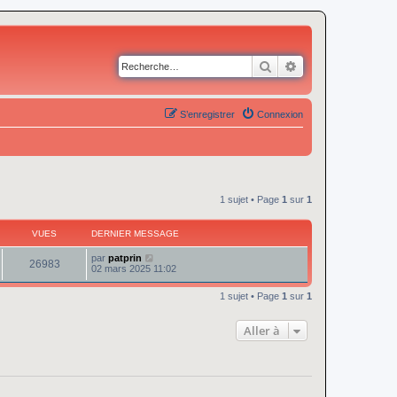
Rechercher
Recherche avancé
S’enregistrer
Connexion
1 sujet • Page
1
sur
1
VUES
DERNIER MESSAGE
par
patprin
26983
02 mars 2025 11:02
1 sujet • Page
1
sur
1
Aller à