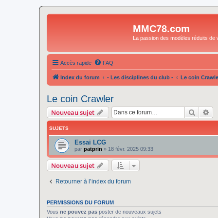
MMC78.com
La passion des modèles réduits de v
Accès rapide
FAQ
Index du forum
- Les disciplines du club -
Le coin Crawle
Le coin Crawler
Recher
Re
Nouveau sujet
SUJETS
Essai LCG
par
patprin
»
18 févr. 2025 09:33
Nouveau sujet
Retourner à l’index du forum
PERMISSIONS DU FORUM
Vous
ne pouvez pas
poster de nouveaux sujets