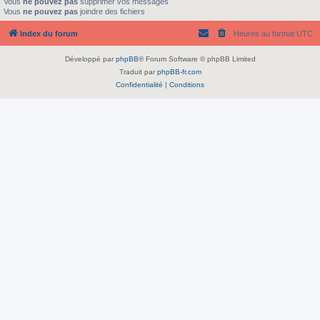
Vous
ne pouvez pas
supprimer vos messages
Vous
ne pouvez pas
joindre des fichiers
Index du forum
Heures au format
UTC
Développé par
phpBB
® Forum Software © phpBB Limited
Traduit par
phpBB-fr.com
Confidentialité
|
Conditions