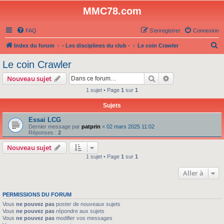
MMC78.com
FAQ
S’enregistrer
Connexion
R
Index du forum
- Les disciplines du club -
Le coin Crawler
e
Le coin Crawler
c
Rechercher
Recherche avanc
Nouveau sujet
h
1 sujet • Page
1
sur
1
e
Sujets
r
c
Essai LCG
Dernier message par
patprin
«
02 mars 2025 11:02
h
Réponses :
2
e
Nouveau sujet
r
1 sujet • Page
1
sur
1
Aller à
PERMISSIONS DU FORUM
Vous
ne pouvez pas
poster de nouveaux sujets
Vous
ne pouvez pas
répondre aux sujets
Vous
ne pouvez pas
modifier vos messages