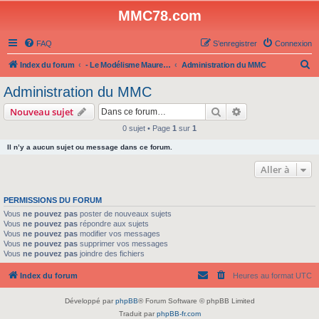
MMC78.com
FAQ
S’enregistrer
Connexion
R
Index du forum
- Le Modélisme Maurepas Club -
Administration du MMC
e
Administration du MMC
c
Rechercher
Recherche avanc
Nouveau sujet
h
0 sujet • Page
1
sur
1
e
Il n’y a aucun sujet ou message dans ce forum.
r
c
Aller à
h
PERMISSIONS DU FORUM
e
Vous
ne pouvez pas
poster de nouveaux sujets
r
Vous
ne pouvez pas
répondre aux sujets
Vous
ne pouvez pas
modifier vos messages
Vous
ne pouvez pas
supprimer vos messages
Vous
ne pouvez pas
joindre des fichiers
Index du forum
Heures au format
UTC
Développé par
phpBB
® Forum Software © phpBB Limited
Traduit par
phpBB-fr.com