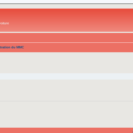
oiture
tration du MMC
cher
cherche avancée