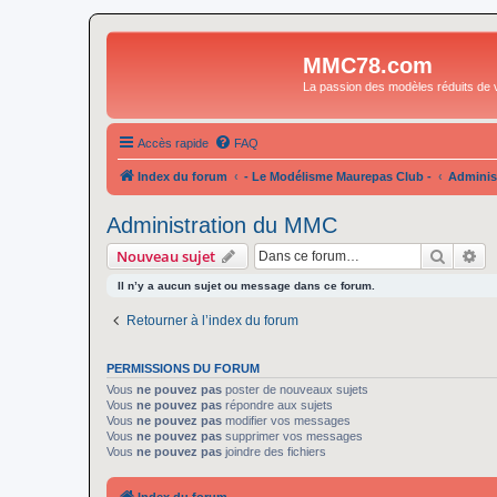
MMC78.com
La passion des modèles réduits de v
Accès rapide
FAQ
Index du forum
- Le Modélisme Maurepas Club -
Adminis
Administration du MMC
Recher
Re
Nouveau sujet
Il n’y a aucun sujet ou message dans ce forum.
Retourner à l’index du forum
PERMISSIONS DU FORUM
Vous
ne pouvez pas
poster de nouveaux sujets
Vous
ne pouvez pas
répondre aux sujets
Vous
ne pouvez pas
modifier vos messages
Vous
ne pouvez pas
supprimer vos messages
Vous
ne pouvez pas
joindre des fichiers