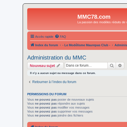
MMC78.com
La passion des modèles réduits de v
Accès rapide
FAQ
Index du forum
- Le Modélisme Maurepas Club -
Adminis
Administration du MMC
Recher
Re
Nouveau sujet
Il n’y a aucun sujet ou message dans ce forum.
Retourner à l’index du forum
PERMISSIONS DU FORUM
Vous
ne pouvez pas
poster de nouveaux sujets
Vous
ne pouvez pas
répondre aux sujets
Vous
ne pouvez pas
modifier vos messages
Vous
ne pouvez pas
supprimer vos messages
Vous
ne pouvez pas
joindre des fichiers