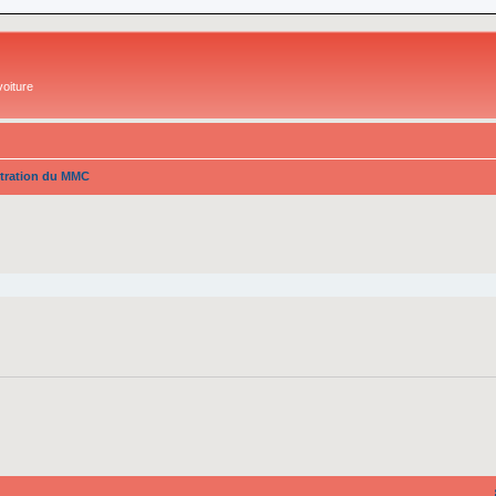
oiture
tration du MMC
cher
cherche avancée