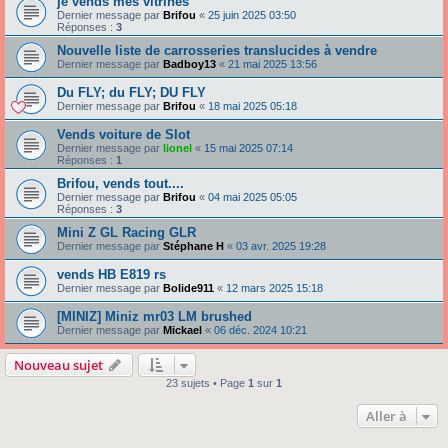
je vends mes vitrines
Dernier message par
Brifou
«
25 juin 2025 03:50
Réponses :
3
Nouvelle liste de carrosseries translucides à vendre
Dernier message par
Badboy13
«
21 mai 2025 13:56
Du FLY; du FLY; DU FLY
Dernier message par
Brifou
«
18 mai 2025 05:18
Vends voiture de Slot
Dernier message par
lionel
«
15 mai 2025 07:14
Réponses :
1
Brifou, vends tout....
Dernier message par
Brifou
«
04 mai 2025 05:05
Réponses :
3
Mini Z GL Racing GLR
Dernier message par
Stéphane H
«
03 avr. 2025 19:28
vends HB E819 rs
Dernier message par
Bolide911
«
12 mars 2025 15:18
[MINIZ] Miniz mr03 LM brushed
Dernier message par
Mickael
«
06 déc. 2024 10:21
Nouveau sujet
23 sujets • Page
1
sur
1
Aller à