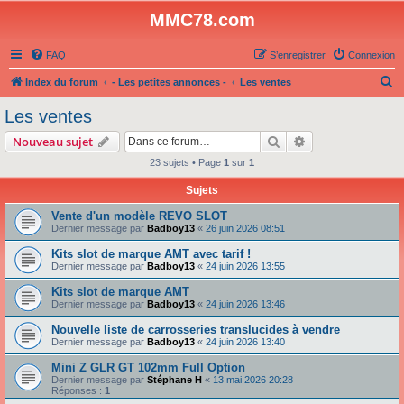
MMC78.com
FAQ
S’enregistrer
Connexion
R
Index du forum
- Les petites annonces -
Les ventes
e
Les ventes
c
Rechercher
Recherche avanc
Nouveau sujet
h
23 sujets • Page
1
sur
1
e
Sujets
r
c
Vente d'un modèle REVO SLOT
Dernier message par
Badboy13
«
26 juin 2026 08:51
h
Kits slot de marque AMT avec tarif !
e
Dernier message par
Badboy13
«
24 juin 2026 13:55
r
Kits slot de marque AMT
Dernier message par
Badboy13
«
24 juin 2026 13:46
Nouvelle liste de carrosseries translucides à vendre
Dernier message par
Badboy13
«
24 juin 2026 13:40
Mini Z GLR GT 102mm Full Option
Dernier message par
Stéphane H
«
13 mai 2026 20:28
Réponses :
1