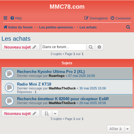
MMC78.com
FAQ
S’enregistrer
Connexion
R
Index du forum
- Les petites annonces -
Les achats
e
Les achats
c
Rechercher
Recherche avanc
Nouveau sujet
h
3 sujets • Page
1
sur
1
e
Sujets
r
c
Recherche Kyosho Ultima Pro 2 (XL)
Dernier message par
Ruanfogo
«
07 mai 2026 16:09
h
Radio Mini Z KT18
e
Dernier message par
MadMaxTheDuck
«
30 mai 2025 15:06
r
Réponses :
1
Recherche émetteur K 82040 pour récepteur Ex6R
Dernier message par
MadMaxTheDuck
«
28 mai 2025 18:58
Nouveau sujet
3 sujets • Page
1
sur
1
Aller à