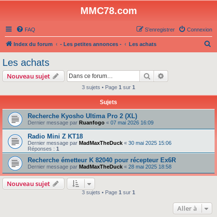
MMC78.com
FAQ
S’enregistrer
Connexion
R
Index du forum
- Les petites annonces -
Les achats
e
Les achats
c
Rechercher
Recherche avanc
Nouveau sujet
h
3 sujets • Page
1
sur
1
e
Sujets
r
c
Recherche Kyosho Ultima Pro 2 (XL)
Dernier message par
Ruanfogo
«
07 mai 2026 16:09
h
Radio Mini Z KT18
e
Dernier message par
MadMaxTheDuck
«
30 mai 2025 15:06
r
Réponses :
1
Recherche émetteur K 82040 pour récepteur Ex6R
Dernier message par
MadMaxTheDuck
«
28 mai 2025 18:58
Nouveau sujet
3 sujets • Page
1
sur
1
Aller à