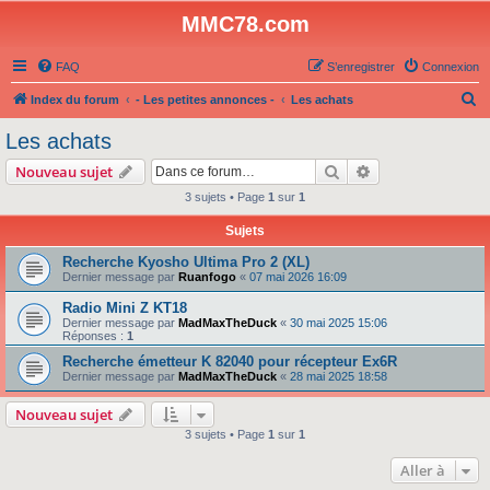
MMC78.com
FAQ
S’enregistrer
Connexion
R
Index du forum
- Les petites annonces -
Les achats
e
Les achats
c
Rechercher
Recherche avanc
Nouveau sujet
h
3 sujets • Page
1
sur
1
e
Sujets
r
c
Recherche Kyosho Ultima Pro 2 (XL)
Dernier message par
Ruanfogo
«
07 mai 2026 16:09
h
Radio Mini Z KT18
e
Dernier message par
MadMaxTheDuck
«
30 mai 2025 15:06
r
Réponses :
1
Recherche émetteur K 82040 pour récepteur Ex6R
Dernier message par
MadMaxTheDuck
«
28 mai 2025 18:58
Nouveau sujet
3 sujets • Page
1
sur
1
Aller à