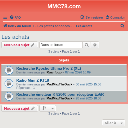
MMC78.com
FAQ
S’enregistrer
Connexion
R
Index du forum
- Les petites annonces -
Les achats
e
Les achats
c
Rechercher
Recherche avanc
Nouveau sujet
h
3 sujets • Page
1
sur
1
e
Sujets
r
c
Recherche Kyosho Ultima Pro 2 (XL)
Dernier message par
Ruanfogo
«
07 mai 2026 16:09
h
Radio Mini Z KT18
e
Dernier message par
MadMaxTheDuck
«
30 mai 2025 15:06
r
Réponses :
1
Recherche émetteur K 82040 pour récepteur Ex6R
Dernier message par
MadMaxTheDuck
«
28 mai 2025 18:58
Nouveau sujet
3 sujets • Page
1
sur
1
Aller à