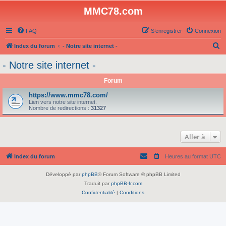
MMC78.com
FAQ
S’enregistrer
Connexion
R
Index du forum
- Notre site internet -
e
- Notre site internet -
c
Forum
h
e
https://www.mmc78.com/
Lien vers notre site internet.
r
Nombre de redirections :
31327
c
h
Aller à
e
r
Index du forum
Heures au format
UTC
Développé par
phpBB
® Forum Software © phpBB Limited
Traduit par
phpBB-fr.com
Confidentialité
|
Conditions