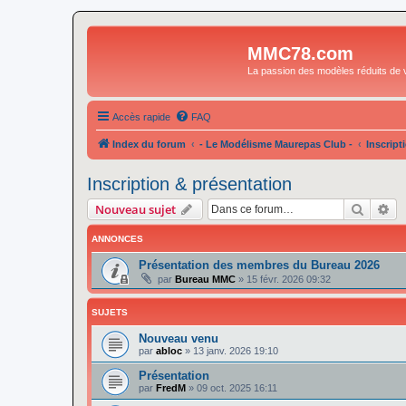
MMC78.com
La passion des modèles réduits de v
Accès rapide
FAQ
Index du forum
- Le Modélisme Maurepas Club -
Inscript
Inscription & présentation
Recher
Re
Nouveau sujet
ANNONCES
Présentation des membres du Bureau 2026
par
Bureau MMC
»
15 févr. 2026 09:32
SUJETS
Nouveau venu
par
abloc
»
13 janv. 2026 19:10
Présentation
par
FredM
»
09 oct. 2025 16:11