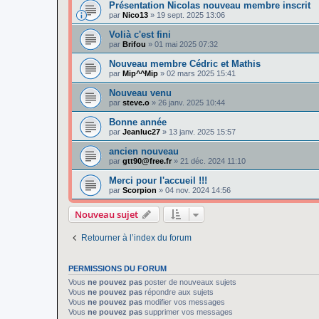
Présentation Nicolas nouveau membre inscrit
par
Nico13
»
19 sept. 2025 13:06
Volià c'est fini
par
Brifou
»
01 mai 2025 07:32
Nouveau membre Cédric et Mathis
par
Mip^^Mip
»
02 mars 2025 15:41
Nouveau venu
par
steve.o
»
26 janv. 2025 10:44
Bonne année
par
Jeanluc27
»
13 janv. 2025 15:57
ancien nouveau
par
gtt90@free.fr
»
21 déc. 2024 11:10
Merci pour l'accueil !!!
par
Scorpion
»
04 nov. 2024 14:56
Nouveau sujet
Retourner à l’index du forum
PERMISSIONS DU FORUM
Vous
ne pouvez pas
poster de nouveaux sujets
Vous
ne pouvez pas
répondre aux sujets
Vous
ne pouvez pas
modifier vos messages
Vous
ne pouvez pas
supprimer vos messages