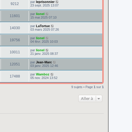
par
leprisonnier
9212
23 sept. 2025 13:07
par
lionel
11601
15 mai 2025 07:10
par
LaTortue
14030
03 mars 2025 07:26
par
lionel
19756
04 févr. 2025 10:03
par
lionel
10011
21 janv. 2025 08:37
par
Jean-Marc
12051
03 janv. 2025 12:46
par
Wamboz
17488
05 nov. 2024 13:52
9 sujets • Page
1
sur
1
Aller à