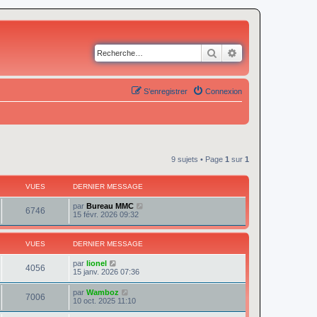
Rechercher
Recherche avancé
S’enregistrer
Connexion
9 sujets • Page
1
sur
1
VUES
DERNIER MESSAGE
par
Bureau MMC
6746
15 févr. 2026 09:32
VUES
DERNIER MESSAGE
par
lionel
4056
15 janv. 2026 07:36
par
Wamboz
7006
10 oct. 2025 11:10