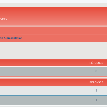
oiture
ion & présentation
cher
cherche avancée
RÉPONSES
0
RÉPONSES
1
1