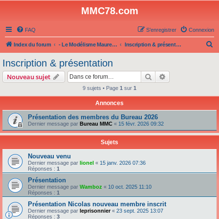
MMC78.com
FAQ
S’enregistrer
Connexion
R
Index du forum
- Le Modélisme Maurepas Club -
Inscription & présentation
e
Inscription & présentation
c
Rechercher
Recherche avanc
Nouveau sujet
h
9 sujets • Page
1
sur
1
e
Annonces
r
c
Présentation des membres du Bureau 2026
Dernier message par
Bureau MMC
«
15 févr. 2026 09:32
h
e
Sujets
r
Nouveau venu
Dernier message par
lionel
«
15 janv. 2026 07:36
Réponses :
1
Présentation
Dernier message par
Wamboz
«
10 oct. 2025 11:10
Réponses :
1
Présentation Nicolas nouveau membre inscrit
Dernier message par
leprisonnier
«
23 sept. 2025 13:07
Réponses :
3