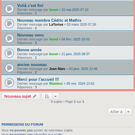
Volià c'est fini
Dernier message par
lionel
«
15 mai 2025 07:10
Réponses :
1
Nouveau membre Cédric et Mathis
Dernier message par
LaTortue
«
03 mars 2025 07:26
Réponses :
2
Nouveau venu
Dernier message par
lionel
«
04 févr. 2025 10:03
Réponses :
3
Bonne année
Dernier message par
lionel
«
21 janv. 2025 08:37
Réponses :
1
ancien nouveau
Dernier message par
Jean-Marc
«
03 janv. 2025 12:46
Réponses :
2
Merci pour l'accueil !!!
Dernier message par
Wamboz
«
05 nov. 2024 13:52
Réponses :
3
Nouveau sujet
9 sujets • Page
1
sur
1
Aller à
PERMISSIONS DU FORUM
Vous
ne pouvez pas
poster de nouveaux sujets
Vous
ne pouvez pas
répondre aux sujets