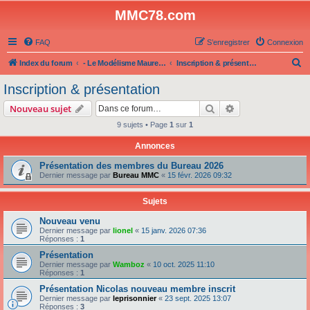
MMC78.com
FAQ
S’enregistrer
Connexion
R
Index du forum
- Le Modélisme Maurepas Club -
Inscription & présentation
e
Inscription & présentation
c
Rechercher
Recherche avanc
Nouveau sujet
h
9 sujets • Page
1
sur
1
e
Annonces
r
c
Présentation des membres du Bureau 2026
Dernier message par
Bureau MMC
«
15 févr. 2026 09:32
h
e
Sujets
r
Nouveau venu
Dernier message par
lionel
«
15 janv. 2026 07:36
Réponses :
1
Présentation
Dernier message par
Wamboz
«
10 oct. 2025 11:10
Réponses :
1
Présentation Nicolas nouveau membre inscrit
Dernier message par
leprisonnier
«
23 sept. 2025 13:07
Réponses :
3