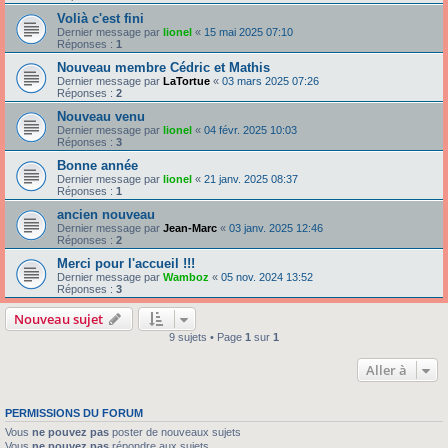
Volià c'est fini
Dernier message par
lionel
«
15 mai 2025 07:10
Réponses :
1
Nouveau membre Cédric et Mathis
Dernier message par
LaTortue
«
03 mars 2025 07:26
Réponses :
2
Nouveau venu
Dernier message par
lionel
«
04 févr. 2025 10:03
Réponses :
3
Bonne année
Dernier message par
lionel
«
21 janv. 2025 08:37
Réponses :
1
ancien nouveau
Dernier message par
Jean-Marc
«
03 janv. 2025 12:46
Réponses :
2
Merci pour l'accueil !!!
Dernier message par
Wamboz
«
05 nov. 2024 13:52
Réponses :
3
Nouveau sujet
9 sujets • Page
1
sur
1
Aller à
PERMISSIONS DU FORUM
Vous
ne pouvez pas
poster de nouveaux sujets
Vous
ne pouvez pas
répondre aux sujets