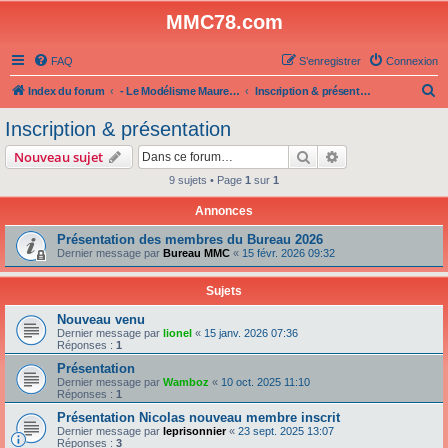
MMC78.com
FAQ
S’enregistrer
Connexion
R
Index du forum
- Le Modélisme Maurepas Club -
Inscription & présentation
e
Inscription & présentation
c
Rechercher
Recherche avanc
Nouveau sujet
h
9 sujets • Page
1
sur
1
e
Annonces
r
c
Présentation des membres du Bureau 2026
Dernier message par
Bureau MMC
«
15 févr. 2026 09:32
h
e
Sujets
r
Nouveau venu
Dernier message par
lionel
«
15 janv. 2026 07:36
Réponses :
1
Présentation
Dernier message par
Wamboz
«
10 oct. 2025 11:10
Réponses :
1
Présentation Nicolas nouveau membre inscrit
Dernier message par
leprisonnier
«
23 sept. 2025 13:07
Réponses :
3