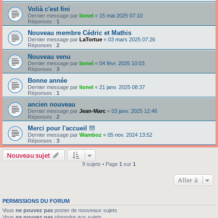
Volià c'est fini
Dernier message par
lionel
«
15 mai 2025 07:10
Réponses :
1
Nouveau membre Cédric et Mathis
Dernier message par
LaTortue
«
03 mars 2025 07:26
Réponses :
2
Nouveau venu
Dernier message par
lionel
«
04 févr. 2025 10:03
Réponses :
3
Bonne année
Dernier message par
lionel
«
21 janv. 2025 08:37
Réponses :
1
ancien nouveau
Dernier message par
Jean-Marc
«
03 janv. 2025 12:46
Réponses :
2
Merci pour l'accueil !!!
Dernier message par
Wamboz
«
05 nov. 2024 13:52
Réponses :
3
Nouveau sujet
9 sujets • Page
1
sur
1
Aller à
PERMISSIONS DU FORUM
Vous
ne pouvez pas
poster de nouveaux sujets
Vous
ne pouvez pas
répondre aux sujets