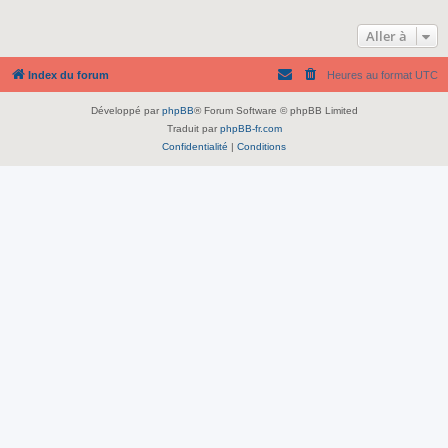
Aller à
Index du forum
Heures au format
UTC
Développé par
phpBB
® Forum Software © phpBB Limited
Traduit par
phpBB-fr.com
Confidentialité
|
Conditions