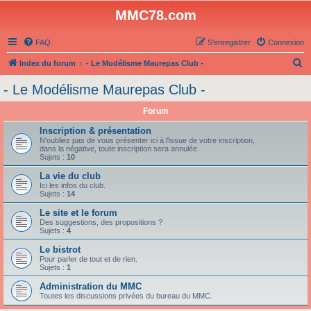
MMC78.com
FAQ
S’enregistrer
Connexion
R
Index du forum
- Le Modélisme Maurepas Club -
e
- Le Modélisme Maurepas Club -
c
Forum
h
e
Inscription & présentation
N'oubliez pas de vous présenter ici à l'issue de votre inscription,
r
dans la négative, toute inscription sera annulée.
Sujets :
10
c
La vie du club
h
Ici les infos du club.
Sujets :
14
e
Le site et le forum
r
Des suggestions, des propositions ?
Sujets :
4
Le bistrot
Pour parler de tout et de rien.
Sujets :
1
Administration du MMC
Toutes les discussions privées du bureau du MMC.