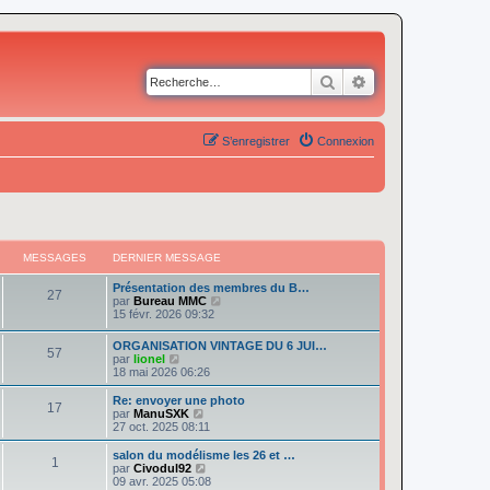
Rechercher
Recherche avancé
S’enregistrer
Connexion
MESSAGES
DERNIER MESSAGE
Présentation des membres du B…
27
V
par
Bureau MMC
o
15 févr. 2026 09:32
i
r
ORGANISATION VINTAGE DU 6 JUI…
57
l
V
par
lionel
e
o
18 mai 2026 06:26
d
i
e
r
Re: envoyer une photo
r
17
l
V
par
ManuSXK
n
e
o
27 oct. 2025 08:11
i
d
i
e
e
r
salon du modélisme les 26 et …
r
1
r
l
V
par
Civodul92
m
n
e
o
09 avr. 2025 05:08
e
i