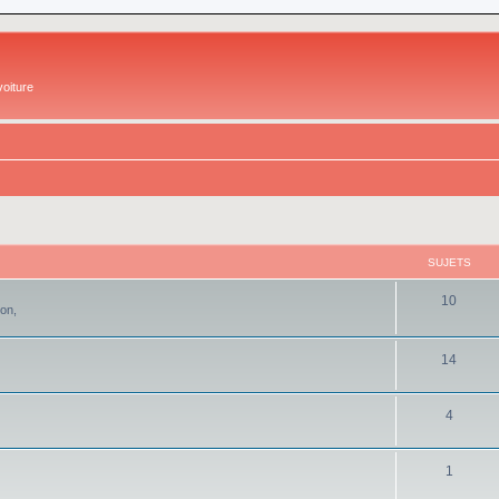
oiture
SUJETS
10
ion,
14
4
1