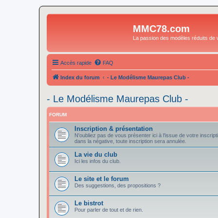
MMC78.com
La passion des modèles réduits de v
Accès rapide
FAQ
Index du forum
- Le Modélisme Maurepas Club -
- Le Modélisme Maurepas Club -
FORUM
Inscription & présentation
N'oubliez pas de vous présenter ici à l'issue de votre inscript
dans la négative, toute inscription sera annulée.
La vie du club
Ici les infos du club.
Le site et le forum
Des suggestions, des propositions ?
Le bistrot
Pour parler de tout et de rien.