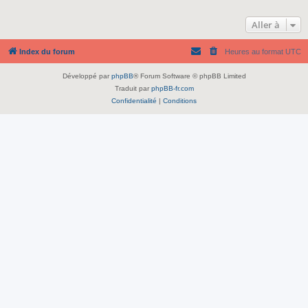
Aller à
Index du forum
Heures au format
UTC
Développé par
phpBB
® Forum Software © phpBB Limited
Traduit par
phpBB-fr.com
Confidentialité
|
Conditions