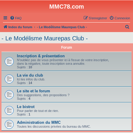
MMC78.com
FAQ
S’enregistrer
Connexion
R
Index du forum
- Le Modélisme Maurepas Club -
e
- Le Modélisme Maurepas Club -
c
Forum
h
e
Inscription & présentation
N'oubliez pas de vous présenter ici à l'issue de votre inscription,
r
dans la négative, toute inscription sera annulée.
Sujets :
10
c
La vie du club
h
Ici les infos du club.
Sujets :
14
e
Le site et le forum
r
Des suggestions, des propositions ?
Sujets :
4
Le bistrot
Pour parler de tout et de rien.
Sujets :
1
Administration du MMC
Toutes les discussions privées du bureau du MMC.