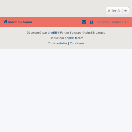
Aller à
Index du forum
Heures au format
UTC
Développé par
phpBB
® Forum Software © phpBB Limited
Traduit par
phpBB-fr.com
Confidentialité
|
Conditions