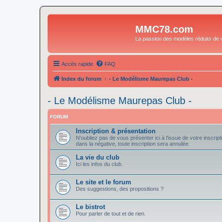
MMC78.com
La passion des modèles réduits de v
Accès rapide
FAQ
Index du forum
- Le Modélisme Maurepas Club -
- Le Modélisme Maurepas Club -
FORUM
Inscription & présentation
N'oubliez pas de vous présenter ici à l'issue de votre inscript
dans la négative, toute inscription sera annulée.
La vie du club
Ici les infos du club.
Le site et le forum
Des suggestions, des propositions ?
Le bistrot
Pour parler de tout et de rien.