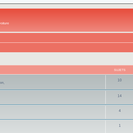
oiture
SUJETS
10
ion,
14
4
1