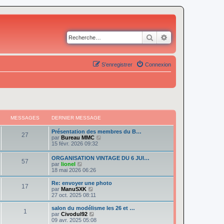
Rechercher
Recherche avancé
S’enregistrer
Connexion
MESSAGES
DERNIER MESSAGE
Présentation des membres du B…
27
V
par
Bureau MMC
o
15 févr. 2026 09:32
i
r
ORGANISATION VINTAGE DU 6 JUI…
57
l
V
par
lionel
e
o
18 mai 2026 06:26
d
i
e
r
Re: envoyer une photo
r
17
l
V
par
ManuSXK
n
e
o
27 oct. 2025 08:11
i
d
i
e
e
r
salon du modélisme les 26 et …
r
1
r
l
V
par
Civodul92
m
n
e
o
09 avr. 2025 05:08
e
i