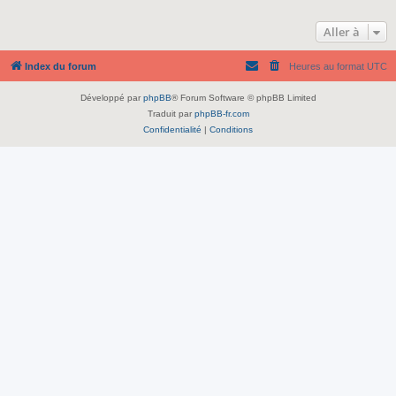
Aller à
Index du forum
Heures au format
UTC
Développé par
phpBB
® Forum Software © phpBB Limited
Traduit par
phpBB-fr.com
Confidentialité
|
Conditions