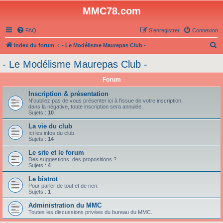
MMC78.com
FAQ
S’enregistrer
Connexion
R
Index du forum
- Le Modélisme Maurepas Club -
e
- Le Modélisme Maurepas Club -
c
Forum
h
e
Inscription & présentation
N'oubliez pas de vous présenter ici à l'issue de votre inscription,
r
dans la négative, toute inscription sera annulée.
Sujets :
10
c
La vie du club
h
Ici les infos du club.
Sujets :
14
e
Le site et le forum
r
Des suggestions, des propositions ?
Sujets :
4
Le bistrot
Pour parler de tout et de rien.
Sujets :
1
Administration du MMC
Toutes les discussions privées du bureau du MMC.