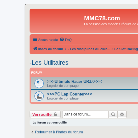
MMC78.com
La passion des modèles réduits de v
Accès rapide
FAQ
Index du forum
- Les disciplines du club -
Le Slot Racing
-Les Utilitaires
FORUM
>>>Ultimate Racer UR3.0<<<
Logiciel de comptage
>>>PC Lap Counter<<<
Logiciel de comptage
Rechercher
Recher
Verrouillé
Le forum est verrouillé
Retourner à l’index du forum