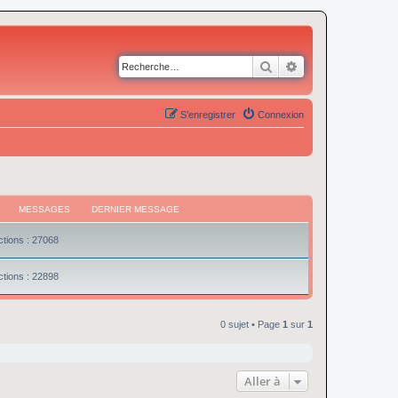
Rechercher
Recherche avancé
S’enregistrer
Connexion
MESSAGES
DERNIER MESSAGE
tions : 27068
tions : 22898
0 sujet • Page
1
sur
1
Aller à