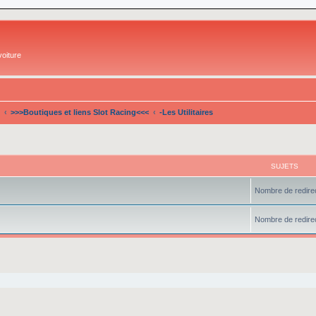
oiture
>>>Boutiques et liens Slot Racing<<<
-Les Utilitaires
SUJETS
Nombre de redirec
Nombre de redirec
che avancée