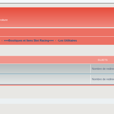
oiture
>>>Boutiques et liens Slot Racing<<<
-Les Utilitaires
SUJETS
Nombre de redirec
Nombre de redirec
che avancée