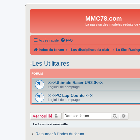
MMC78.com
La passion des modèles réduits de v
Accès rapide
FAQ
Index du forum
- Les disciplines du club -
Le Slot Racing
-Les Utilitaires
FORUM
>>>Ultimate Racer UR3.0<<<
Logiciel de comptage
>>>PC Lap Counter<<<
Logiciel de comptage
Rechercher
Recher
Verrouillé
Le forum est verrouillé
Retourner à l’index du forum