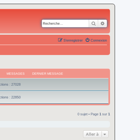
Rechercher
Recherche avancé
S’enregistrer
Connexion
MESSAGES
DERNIER MESSAGE
tions : 27028
tions : 22850
0 sujet • Page
1
sur
1
Aller à