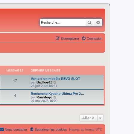
Rechercher
Recherche avancé
S’enregistrer
Connexion
MESSAGES
DERNIER MESSAGE
Vente d'un modèle REVO SLOT
47
V
par
Badboy13
o
26 juin 2026 08:51
i
r
Recherche Kyosho Ultima Pro 2…
4
l
V
par
Ruanfogo
e
o
07 mai 2026 16:09
d
i
e
r
r
l
n
e
Aller à
i
d
e
e
r
r
m
n
Nous contacter
Supprimer les cookies
Heures au format
UTC
e
i