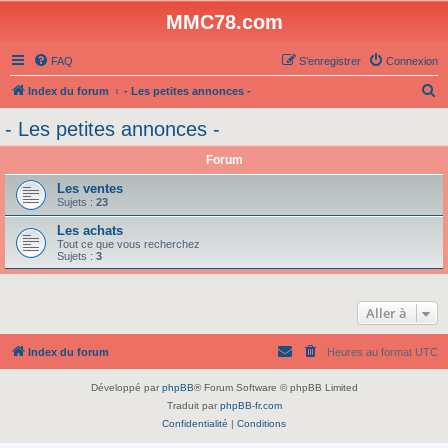
MMC78.com
FAQ
S’enregistrer
Connexion
R
Index du forum
- Les petites annonces -
e
- Les petites annonces -
c
Forum
h
e
Les ventes
Sujets :
23
r
Les achats
c
Tout ce que vous recherchez
Sujets :
3
h
e
r
Aller à
Index du forum
Heures au format
UTC
Développé par
phpBB
® Forum Software © phpBB Limited
Traduit par
phpBB-fr.com
Confidentialité
|
Conditions