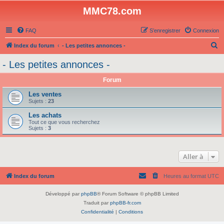
MMC78.com
FAQ
S’enregistrer
Connexion
R
Index du forum
- Les petites annonces -
e
- Les petites annonces -
c
Forum
h
e
Les ventes
Sujets :
23
r
Les achats
c
Tout ce que vous recherchez
Sujets :
3
h
e
r
Aller à
Index du forum
Heures au format
UTC
Développé par
phpBB
® Forum Software © phpBB Limited
Traduit par
phpBB-fr.com
Confidentialité
|
Conditions