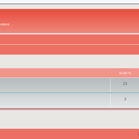
oiture
SUJETS
23
3