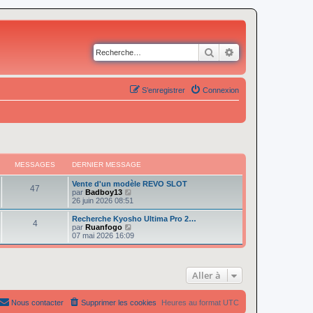
Rechercher
Recherche avancé
S’enregistrer
Connexion
MESSAGES
DERNIER MESSAGE
Vente d'un modèle REVO SLOT
47
V
par
Badboy13
o
26 juin 2026 08:51
i
r
Recherche Kyosho Ultima Pro 2…
4
l
V
par
Ruanfogo
e
o
07 mai 2026 16:09
d
i
e
r
r
l
n
e
Aller à
i
d
e
e
r
r
m
n
Nous contacter
Supprimer les cookies
Heures au format
UTC
e
i