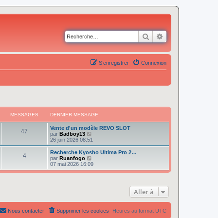
Rechercher
Recherche avancé
S’enregistrer
Connexion
MESSAGES
DERNIER MESSAGE
Vente d'un modèle REVO SLOT
47
V
par
Badboy13
o
26 juin 2026 08:51
i
r
Recherche Kyosho Ultima Pro 2…
4
l
V
par
Ruanfogo
e
o
07 mai 2026 16:09
d
i
e
r
r
l
n
e
Aller à
i
d
e
e
r
r
m
n
Nous contacter
Supprimer les cookies
Heures au format
UTC
e
i