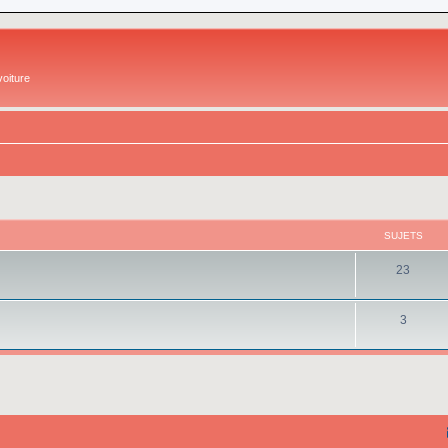
oiture
SUJETS
23
3