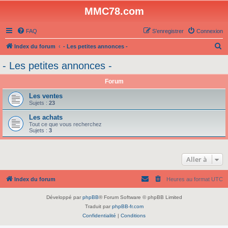
MMC78.com
FAQ
S’enregistrer
Connexion
R
Index du forum
- Les petites annonces -
e
- Les petites annonces -
c
Forum
h
e
Les ventes
Sujets :
23
r
Les achats
c
Tout ce que vous recherchez
Sujets :
3
h
e
r
Aller à
Index du forum
Heures au format
UTC
Développé par
phpBB
® Forum Software © phpBB Limited
Traduit par
phpBB-fr.com
Confidentialité
|
Conditions