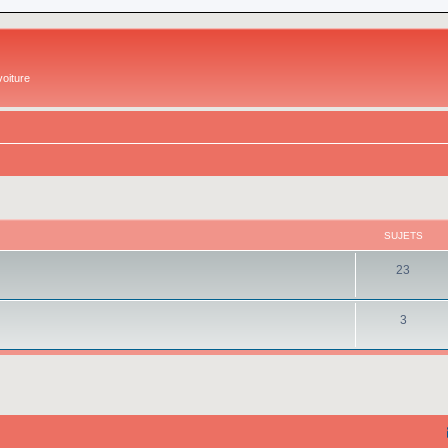
oiture
SUJETS
23
3