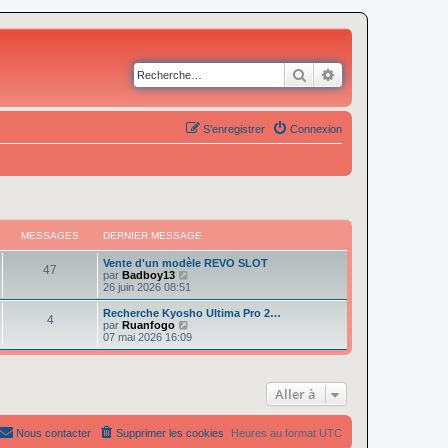
Rechercher
Recherche avancé
S’enregistrer
Connexion
MESSAGES
DERNIER MESSAGE
Vente d'un modèle REVO SLOT
47
V
par
Badboy13
o
26 juin 2026 08:51
i
r
Recherche Kyosho Ultima Pro 2…
4
l
V
par
Ruanfogo
e
o
07 mai 2026 16:09
d
i
e
r
r
l
n
e
Aller à
i
d
e
e
r
r
m
n
Nous contacter
Supprimer les cookies
Heures au format
UTC
e
i