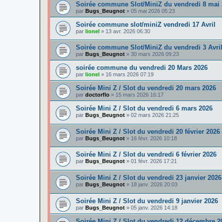
Soirée commune Slot/MiniZ du vendredi 8 mai
par
Bugs_Beugnot
»
05 mai 2026 05:23
Soirée commune slot/miniZ vendredi 17 Avril
par
lionel
»
13 avr. 2026 06:30
Soirée commune Slot/MiniZ du vendredi 3 Avril
par
Bugs_Beugnot
»
30 mars 2026 09:23
soirée commune du vendredi 20 Mars 2026
par
lionel
»
16 mars 2026 07:19
Soirée Mini Z / Slot du vendredi 20 mars 2026
par
doctorflo
»
15 mars 2026 16:17
Soirée Mini Z / Slot du vendredi 6 mars 2026
par
Bugs_Beugnot
»
02 mars 2026 21:25
Soirée Mini Z / Slot du vendredi 20 février 2026
par
Bugs_Beugnot
»
16 févr. 2026 10:18
Soirée Mini Z / Slot du vendredi 6 février 2026
par
Bugs_Beugnot
»
01 févr. 2026 17:21
Soirée Mini Z / Slot du vendredi 23 janvier 2026
par
Bugs_Beugnot
»
18 janv. 2026 20:03
Soirée Mini Z / Slot du vendredi 9 janvier 2026
par
Bugs_Beugnot
»
05 janv. 2026 14:18
Soirée Mini Z / Slot du vendredi 12 décembre 2