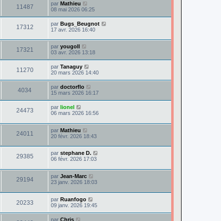
par
Mathieu
11487
08 mai 2026 06:25
par
Bugs_Beugnot
17312
17 avr. 2026 16:40
par
yougoll
17321
03 avr. 2026 13:18
par
Tanaguy
11270
20 mars 2026 14:40
par
doctorflo
4034
15 mars 2026 16:17
par
lionel
24473
06 mars 2026 16:56
par
Mathieu
24011
20 févr. 2026 18:43
par
stephane D.
29385
06 févr. 2026 17:03
par
Jean-Marc
29194
23 janv. 2026 18:03
par
Ruanfogo
20233
09 janv. 2026 19:45
par
Chris