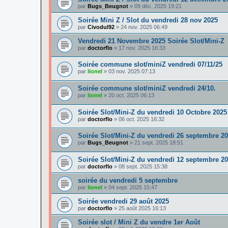
par
Bugs_Beugnot
»
09 déc. 2025 19:21
Soirée Mini Z / Slot du vendredi 28 nov 2025
par
Civodul92
»
24 nov. 2025 06:49
Vendredi 21 Novembre 2025 Soirée Slot/Mini-Z
par
doctorflo
»
17 nov. 2025 16:33
Soirée commune slot/miniZ vendredi 07/11/25
par
lionel
»
03 nov. 2025 07:13
Soirée commune slot/miniZ vendredi 24/10.
par
lionel
»
20 oct. 2025 06:13
Soirée Slot/Mini-Z du vendredi 10 Octobre 2025
par
doctorflo
»
06 oct. 2025 16:32
Soirée Slot/Mini-Z du vendredi 26 septembre 2
par
Bugs_Beugnot
»
21 sept. 2025 18:51
Soirée Slot/Mini-Z du vendredi 12 septembre 2
par
doctorflo
»
08 sept. 2025 15:38
soirée du vendredi 5 septembre
par
lionel
»
04 sept. 2025 15:47
Soirée vendredi 29 août 2025
par
doctorflo
»
25 août 2025 16:13
Soirée slot / Mini Z du vendre 1er Août