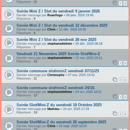
Réponses :
11
1
2
Soirée Mini Z / Slot du vendredi 9 janvier 2026
Dernier message par
Ruanfogo
«
09 janv. 2026 19:45
Réponses :
9
Soirée Mini Z / Slot du vendredi 12 décembre 2025
Dernier message par
Chris
«
12 déc. 2025 18:38
Réponses :
8
Soirée Mini Z / Slot du vendredi 28 nov 2025
Dernier message par
stephanedeltete
«
05 déc. 2025 08:18
Réponses :
7
Vendredi 21 Novembre 2025 Soirée Slot/Mini-Z
Dernier message par
stephanedeltete
«
21 nov. 2025 18:21
Réponses :
15
1
2
Soirée commune slot/miniZ vendredi 07/11/25
Dernier message par
Christophe
«
07 nov. 2025 19:42
Réponses :
11
1
2
Soirée commune slot/miniZ vendredi 24/10.
Dernier message par
stephanedeltete
«
24 oct. 2025 18:01
Réponses :
12
1
2
Soirée Slot/Mini-Z du vendredi 10 Octobre 2025
Dernier message par
Mathieu
«
10 oct. 2025 17:19
Réponses :
10
1
2
Soirée Slot/Mini-Z du vendredi 26 septembre 2025
Dernier message par
Chris
«
26 sept. 2025 16:25
Réponses :
10