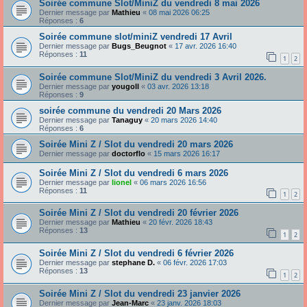
Soirée commune Slot/MiniZ du vendredi 8 mai 2026
Dernier message par
Mathieu
«
08 mai 2026 06:25
Réponses :
6
Soirée commune slot/miniZ vendredi 17 Avril
Dernier message par
Bugs_Beugnot
«
17 avr. 2026 16:40
Réponses :
11
1
2
Soirée commune Slot/MiniZ du vendredi 3 Avril 2026.
Dernier message par
yougoll
«
03 avr. 2026 13:18
Réponses :
9
soirée commune du vendredi 20 Mars 2026
Dernier message par
Tanaguy
«
20 mars 2026 14:40
Réponses :
6
Soirée Mini Z / Slot du vendredi 20 mars 2026
Dernier message par
doctorflo
«
15 mars 2026 16:17
Soirée Mini Z / Slot du vendredi 6 mars 2026
Dernier message par
lionel
«
06 mars 2026 16:56
Réponses :
11
1
2
Soirée Mini Z / Slot du vendredi 20 février 2026
Dernier message par
Mathieu
«
20 févr. 2026 18:43
Réponses :
13
1
2
Soirée Mini Z / Slot du vendredi 6 février 2026
Dernier message par
stephane D.
«
06 févr. 2026 17:03
Réponses :
13
1
2
Soirée Mini Z / Slot du vendredi 23 janvier 2026
Dernier message par
Jean-Marc
«
23 janv. 2026 18:03