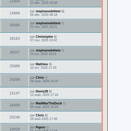
21604
12 déc. 2025 18:38
par
stephanedeltete
14668
05 déc. 2025 08:18
par
stephanedeltete
35566
21 nov. 2025 18:21
par
Christophe
28163
07 nov. 2025 19:42
par
stephanedeltete
26227
24 oct. 2025 18:01
par
Mathieu
25089
10 oct. 2025 17:19
par
Chris
24269
26 sept. 2025 16:25
par
Denis28
15147
12 sept. 2025 17:16
par
MadMaxTheDuck
18459
05 sept. 2025 16:29
par
Chris
20246
29 août 2025 17:40
par
Pajero
19429
01 août 2025 17:19