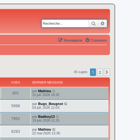
Rechercher
Recherche avancé
S’enregistrer
Connexion
1
2
Suivante
45 sujets
VUES
DERNIER MESSAGE
par
Mathieu
801
31 juil. 2026 18:32
par
Bugs_Beugnot
5998
03 juil. 2026 12:03
par
Badboy13
7952
19 juin 2026 11:15
par
Mathieu
8283
22 mai 2026 13:36