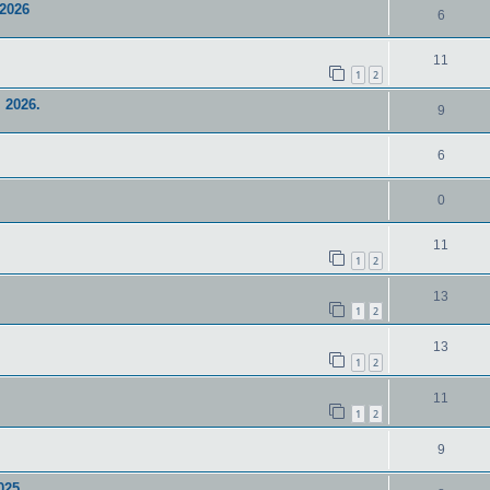
 2026
6
11
1
2
 2026.
9
6
0
11
1
2
13
1
2
13
1
2
11
1
2
9
025