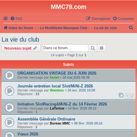
MMC78.com
FAQ
S’enregistrer
Connexion
R
Index du forum
- Le Modélisme Maurepas Club -
La vie du club
e
La vie du club
c
Rechercher
Recherche avanc
Nouveau sujet
h
14 sujets • Page
1
sur
1
e
Sujets
r
c
ORGANISATION VINTAGE DU 6 JUIN 2026
Dernier message par
lionel
«
18 mai 2026 06:26
h
Journée entretien local Slot/MiNi-Z 2026
e
Dernier message par
Wamboz
«
26 avr. 2026 10:09
r
Réponses :
13
1
2
Initiation SlotRacing&MiNi-Z du 14 Février 2026
Dernier message par
LaTortue
«
14 févr. 2026 09:12
Réponses :
1
Assemblée Générale Ordinaire
Dernier message par
Bureau MMC
«
08 févr. 2026 09:16
Réponses :
2
Vœux 2026