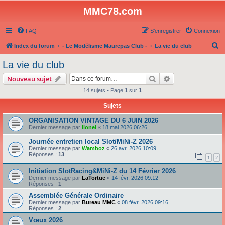
MMC78.com
FAQ
S’enregistrer
Connexion
R
Index du forum
- Le Modélisme Maurepas Club -
La vie du club
e
La vie du club
c
Rechercher
Recherche avanc
Nouveau sujet
h
14 sujets • Page
1
sur
1
e
Sujets
r
c
ORGANISATION VINTAGE DU 6 JUIN 2026
Dernier message par
lionel
«
18 mai 2026 06:26
h
Journée entretien local Slot/MiNi-Z 2026
e
Dernier message par
Wamboz
«
26 avr. 2026 10:09
r
Réponses :
13
1
2
Initiation SlotRacing&MiNi-Z du 14 Février 2026
Dernier message par
LaTortue
«
14 févr. 2026 09:12
Réponses :
1
Assemblée Générale Ordinaire
Dernier message par
Bureau MMC
«
08 févr. 2026 09:16
Réponses :
2
Vœux 2026