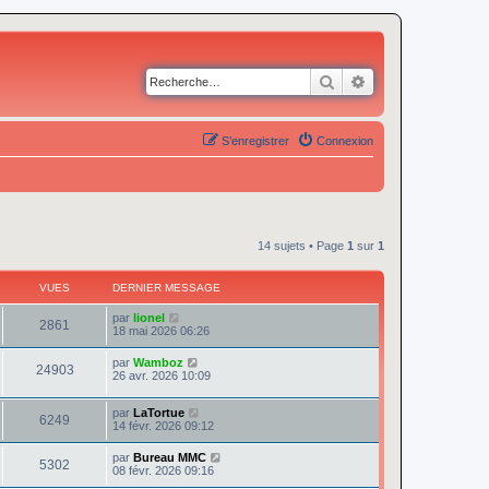
Rechercher
Recherche avancé
S’enregistrer
Connexion
14 sujets • Page
1
sur
1
VUES
DERNIER MESSAGE
par
lionel
2861
18 mai 2026 06:26
par
Wamboz
24903
26 avr. 2026 10:09
par
LaTortue
6249
14 févr. 2026 09:12
par
Bureau MMC
5302
08 févr. 2026 09:16