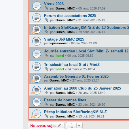
Vœux 2026
par
Bureau MMC
»
05 janv. 2026 17:59
Forum des associations 2025
par
Bureau MMC
»
31 août 2025 15:49
Initiation SlotRacing&MiNi-Z du 13 Septembre 
par
Bureau MMC
»
29 août 2025 16:41
Vintage 360 MMC 2025
par
leprisonnier
»
02 mai 2025 21:09
Journée entretien Local Slot /Mini Z- samedi 12
par
lionel
»
06 avr. 2025 06:52
Tri sélectif au local Slot / MiniZ
par
lionel
»
24 mars 2025 10:54
Assemblée Générale 01 Février 2025
par
Bureau MMC
»
27 janv. 2025 22:24
Animation au 1000 Club du 25 Janvier 2025
par
Bureau MMC
»
26 janv. 2025 13:40
Passez de bonnes fêtes...
par
Bureau MMC
»
23 déc. 2024 19:30
Récap Initiation SlotRacing&MiNi-Z
par
Bureau MMC
»
13 oct. 2024 16:21
Nouveau sujet