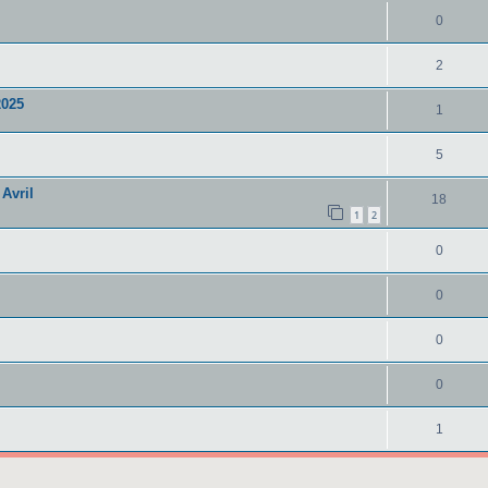
0
2
2025
1
5
 Avril
18
1
2
0
0
0
0
1