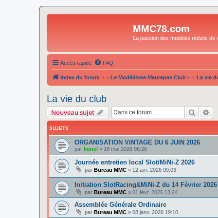
MMC78.com
La passion des modèles réduits de v
Accès rapide
FAQ
Index du forum
- Le Modélisme Maurepas Club -
La vie d
La vie du club
Recher
Re
Nouveau sujet
SUJETS
ORGANISATION VINTAGE DU 6 JUIN 2026
par
lionel
»
18 mai 2026 06:26
Journée entretien local Slot/MiNi-Z 2026
par
Bureau MMC
»
12 avr. 2026 09:03
Initiation SlotRacing&MiNi-Z du 14 Février 2026
par
Bureau MMC
»
01 févr. 2026 13:24
Assemblée Générale Ordinaire
par
Bureau MMC
»
08 janv. 2026 19:10