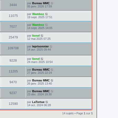
par
Bureau MMC
3444
05 janv. 2026 17:59
par
Wamboz
11075
19 sept. 2025 17:51
par
Wamboz
7027
14 sept. 2025 14:05
par
lionel
25479
12 mai 2025 07:25
par
leprisonnier
109708
14 avr. 2025 09:44
par
lionel
9228
24 mars 2025 10:54
par
Bureau MMC
11205
27 janv. 2025 22:24
par
Bureau MMC
9470
26 janv. 2025 13:40
par
Bureau MMC
9237
23 déc. 2024 19:30
par
LaTortue
12590
14 oct. 2024 06:28
14 sujets • Page
1
sur
1