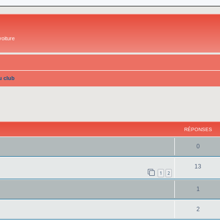
oiture
u club
cher
cherche avancée
RÉPONSES
0
13
1
2
1
2