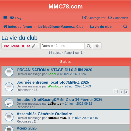
MMC78.com
FAQ
S’enregistrer
Connexion
R
Index du forum
- Le Modélisme Maurepas Club -
La vie du club
e
La vie du club
c
Rechercher
Recherche avanc
Nouveau sujet
h
14 sujets • Page
1
sur
1
e
Sujets
r
c
ORGANISATION VINTAGE DU 6 JUIN 2026
Dernier message par
lionel
«
18 mai 2026 06:26
h
Journée entretien local Slot/MiNi-Z 2026
e
Dernier message par
Wamboz
«
26 avr. 2026 10:09
r
Réponses :
13
1
2
Initiation SlotRacing&MiNi-Z du 14 Février 2026
Dernier message par
LaTortue
«
14 févr. 2026 09:12
Réponses :
1
Assemblée Générale Ordinaire
Dernier message par
Bureau MMC
«
08 févr. 2026 09:16
Réponses :
2
Vœux 2026