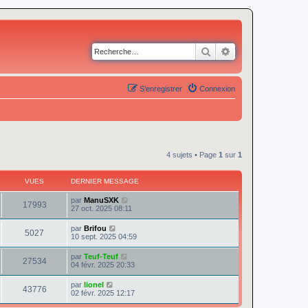
Rechercher
Recherche avancé
S’enregistrer
Connexion
4 sujets • Page
1
sur
1
VUES
DERNIER MESSAGE
par
ManuSXK
17993
27 oct. 2025 08:11
par
Brifou
5027
10 sept. 2025 04:59
par
Teuf-Teuf
27534
04 févr. 2025 20:33
par
lionel
43776
02 févr. 2025 12:17