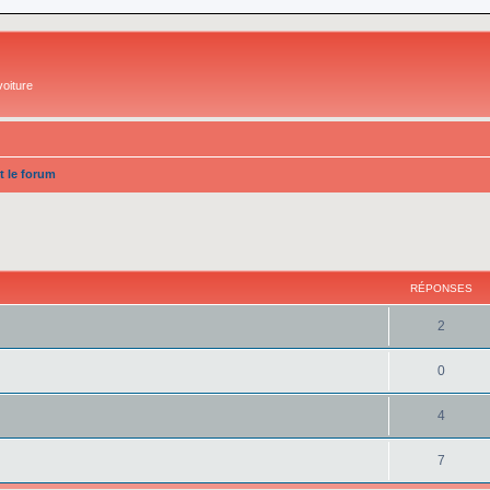
oiture
et le forum
cher
cherche avancée
RÉPONSES
2
0
4
7