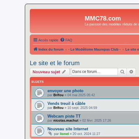
MMC78.com
La passion des modèles réduits de v
Accès rapide
FAQ
Index du forum
- Le Modélisme Maurepas Club -
Le site 
Le site et le forum
Recher
Re
Nouveau sujet
SUJETS
envoyer une photo
par
Brifou
»
04 mai 2025 05:42
Vends treuil à câble
par
Brifou
»
10 sept. 2025 04:59
Webcam piste TT
par
nicolas.machut
»
02 févr. 2025 17:26
Nouveau site Internet
par
lionel
»
20 oct. 2024 11:27