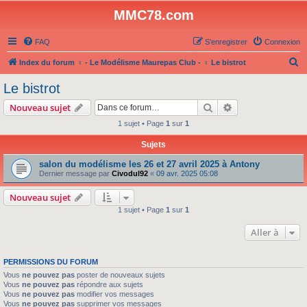
MMC78.com
FAQ
S’enregistrer
Connexion
R
Index du forum
- Le Modélisme Maurepas Club -
Le bistrot
e
Le bistrot
c
Rechercher
Recherche avanc
Nouveau sujet
h
1 sujet • Page
1
sur
1
e
Sujets
r
c
salon du modélisme les 26 et 27 avril 2025 à Antony
Dernier message par
Civodul92
«
09 avr. 2025 05:08
h
e
Nouveau sujet
1 sujet • Page
1
sur
1
r
Aller à
PERMISSIONS DU FORUM
Vous
ne pouvez pas
poster de nouveaux sujets
Vous
ne pouvez pas
répondre aux sujets
Vous
ne pouvez pas
modifier vos messages
Vous
ne pouvez pas
supprimer vos messages