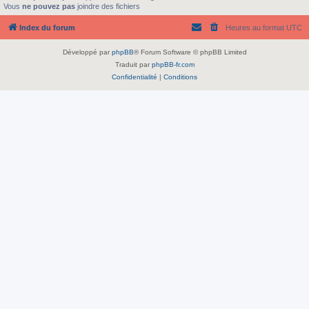
Vous
ne pouvez pas
joindre des fichiers
Index du forum
Heures au format
UTC
Développé par
phpBB
® Forum Software © phpBB Limited
Traduit par
phpBB-fr.com
Confidentialité
|
Conditions