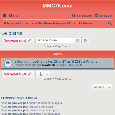
MMC78.com
FAQ
S’enregistrer
Connexion
R
Index du forum
- Le Modélisme Maurepas Club -
Le bistrot
e
Le bistrot
c
Rechercher
Recherche avanc
Nouveau sujet
h
1 sujet • Page
1
sur
1
e
Sujets
r
c
salon du modélisme les 26 et 27 avril 2025 à Antony
Dernier message par
Civodul92
«
09 avr. 2025 05:08
h
e
Nouveau sujet
1 sujet • Page
1
sur
1
r
Aller à
PERMISSIONS DU FORUM
Vous
ne pouvez pas
poster de nouveaux sujets
Vous
ne pouvez pas
répondre aux sujets
Vous
ne pouvez pas
modifier vos messages
Vous
ne pouvez pas
supprimer vos messages