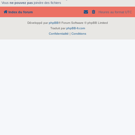
Vous
ne pouvez pas
joindre des fichiers
Index du forum
Heures au format
UTC
Développé par
phpBB
® Forum Software © phpBB Limited
Traduit par
phpBB-fr.com
Confidentialité
|
Conditions