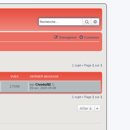
Rechercher
Recherche avancé
S’enregistrer
Connexion
1 sujet • Page
1
sur
1
VUES
DERNIER MESSAGE
par
Civodul92
17048
09 avr. 2025 05:08
1 sujet • Page
1
sur
1
Aller à