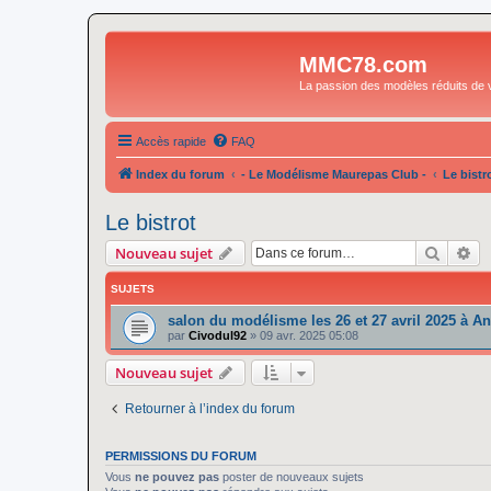
MMC78.com
La passion des modèles réduits de v
Accès rapide
FAQ
Index du forum
- Le Modélisme Maurepas Club -
Le bistr
Le bistrot
Recher
Re
Nouveau sujet
SUJETS
salon du modélisme les 26 et 27 avril 2025 à A
par
Civodul92
»
09 avr. 2025 05:08
Nouveau sujet
Retourner à l’index du forum
PERMISSIONS DU FORUM
Vous
ne pouvez pas
poster de nouveaux sujets