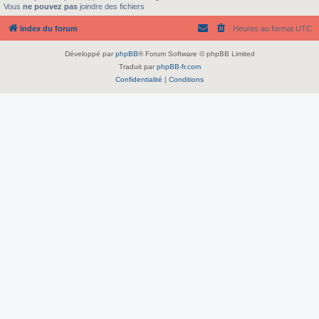
Vous
ne pouvez pas
joindre des fichiers
Index du forum
Heures au format
UTC
Développé par
phpBB
® Forum Software © phpBB Limited
Traduit par
phpBB-fr.com
Confidentialité
|
Conditions