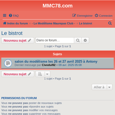
MMC78.com
FAQ
S’enregistrer
Connexion
R
Index du forum
- Le Modélisme Maurepas Club -
Le bistrot
e
Le bistrot
c
Rechercher
Recherche avanc
Nouveau sujet
h
1 sujet • Page
1
sur
1
e
Sujets
r
c
salon du modélisme les 26 et 27 avril 2025 à Antony
Dernier message par
Civodul92
«
09 avr. 2025 05:08
h
e
Nouveau sujet
1 sujet • Page
1
sur
1
r
Aller à
PERMISSIONS DU FORUM
Vous
ne pouvez pas
poster de nouveaux sujets
Vous
ne pouvez pas
répondre aux sujets
Vous
ne pouvez pas
modifier vos messages
Vous
ne pouvez pas
supprimer vos messages