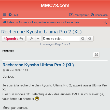
MMC78.com
FAQ
S’enregistrer
Connexion
R
Index du forum
- Les petites annonces -
Les achats
e
Recherche Kyosho Ultima Pro 2 (XL)
c
Rechercher
Recherche 
Répondre
h
1 message • Page
1
sur
1
e
Ruanfogo
r
c
h
Recherche Kyosho Ultima Pro 2 (XL)
e
M
07 mai 2026 16:09
e
r
s
Bonjour,
s
a
g
Je suis à la recherche d'un Kyosho Ultima Pro 2, appelé aussi Ultima Pro
e
XL.
C'est un modèle 1/10 électrique 4x2 des années 1990, si vous avez ça,
vous ferez un heureux
.
Merci par avance.