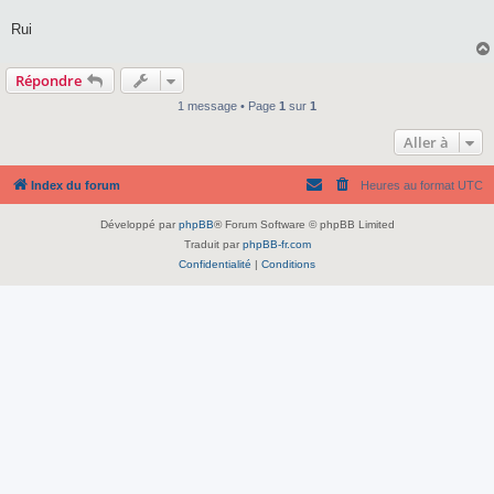
Rui
Répondre
1 message • Page
1
sur
1
Aller à
Index du forum
Heures au format
UTC
Développé par
phpBB
® Forum Software © phpBB Limited
Traduit par
phpBB-fr.com
Confidentialité
|
Conditions