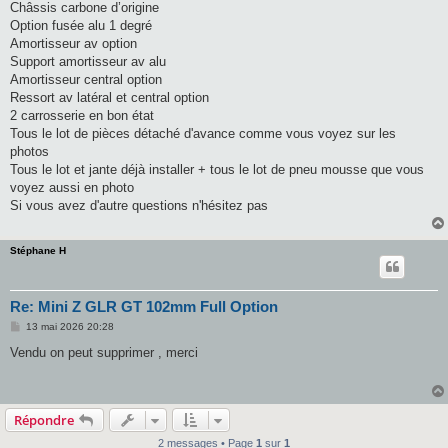
Châssis carbone d’origine
Option fusée alu 1 degré
Amortisseur av option
Support amortisseur av alu
Amortisseur central option
Ressort av latéral et central option
2 carrosserie en bon état
Tous le lot de pièces détaché d'avance comme vous voyez sur les
photos
Tous le lot et jante déjà installer + tous le lot de pneu mousse que vous
voyez aussi en photo
Si vous avez d'autre questions n'hésitez pas
Stéphane H
Re: Mini Z GLR GT 102mm Full Option
M
13 mai 2026 20:28
e
s
Vendu on peut supprimer , merci
s
a
g
e
Répondre
2 messages • Page
1
sur
1