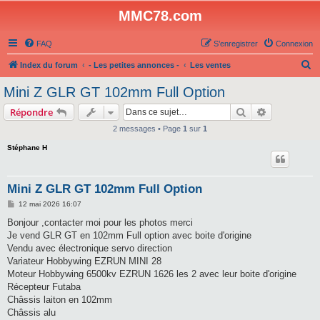
MMC78.com
FAQ
S’enregistrer
Connexion
R
Index du forum
- Les petites annonces -
Les ventes
e
Mini Z GLR GT 102mm Full Option
c
Rechercher
Recherche 
Répondre
h
2 messages • Page
1
sur
1
e
Stéphane H
r
c
h
Mini Z GLR GT 102mm Full Option
e
M
12 mai 2026 16:07
e
r
s
Bonjour ,contacter moi pour les photos merci
s
Je vend GLR GT en 102mm Full option avec boite d'origine
a
g
Vendu avec électronique servo direction
e
Variateur Hobbywing EZRUN MINI 28
Moteur Hobbywing 6500kv EZRUN 1626 les 2 avec leur boite d'origine
Récepteur Futaba
Châssis laiton en 102mm
Châssis alu