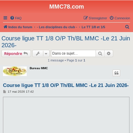
MMC78.com
FAQ
S’enregistrer
Connexion
R
Index du forum
- Les disciplines du club -
Le TT 1/8 et 1/5
e
Course ligue TT 1/8 O/P Th/BL MMC -Le 21 Juin
c
2026-
h
Rechercher
Recherche 
Répondre
e
1 message • Page
1
sur
1
r
Bureau MMC
c
h
e
Course ligue TT 1/8 O/P Th/BL MMC -Le 21 Juin 2026-
r
M
17 mai 2026 17:42
e
s
s
a
g
e