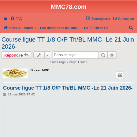
MMC78.com
FAQ
S’enregistrer
Connexion
R
Index du forum
- Les disciplines du club -
Le TT 1/8 et 1/5
e
Course ligue TT 1/8 O/P Th/BL MMC -Le 21 Juin
c
2026-
h
Rechercher
Recherche 
Répondre
e
1 message • Page
1
sur
1
r
Bureau MMC
c
h
e
Course ligue TT 1/8 O/P Th/BL MMC -Le 21 Juin 2026-
r
M
17 mai 2026 17:42
e
s
s
a
g
e