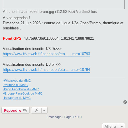
Affiche TT Juin 2026 forum.jpg (112.82 Kio) Vu 3550 fois
À vos agendas !
Dimanche 21 juin 2026 : course de Ligue 1/8e Open/Promo, thermique et
brushless .
Point GPS:
48.759973691130554, 1.913417188879821
Visualisation des inscrits 1/8 th>>>
https://www.ffvrcweb.fr/inscription/eta ... urse=10793
Visualisation des inscrits 1/8 bl>>>
https://www.ffvrcweb.fr/inscription/eta ... urse=10794
-WhatsApp du MMC
-Youtube du MMC
-Page FaceBook du MMC
-Groupe FaceBook du MMC
-Instagram du MMC
Répondre
1 message • Page
1
sur
1
Aller à