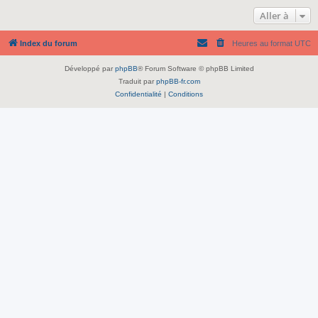
Aller à
Index du forum
Heures au format
UTC
Développé par
phpBB
® Forum Software © phpBB Limited
Traduit par
phpBB-fr.com
Confidentialité
|
Conditions