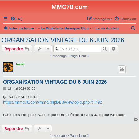
MMC78.com
FAQ
S’enregistrer
Connexion
R
Index du forum
- Le Modélisme Maurepas Club -
La vie du club
e
ORGANISATION VINTAGE DU 6 JUIN 2026
c
Rechercher
Recherche 
Répondre
h
1 message • Page
1
sur
1
e
lionel
r
c
h
ORGANISATION VINTAGE DU 6 JUIN 2026
e
M
18 mai 2026 06:26
e
r
s
ça se passe par ici:
s
https://mmc78.com/mmc/phpBB3/viewtopic.php?t=492
a
g
e
Faites en sorte que les vaincus puissent se féliciter de vous avoir pour vainqueur
Répondre
1 message • Page
1
sur
1