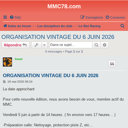
MMC78.com
FAQ
S’enregistrer
Connexion
R
Index du forum
- Les disciplines du club -
Le Slot Racing
e
ORGANISATION VINTAGE DU 6 JUIN 2026
c
Rechercher
Recherche 
Répondre
h
6 messages • Page
1
sur
1
e
lionel
r
c
h
ORGANISATION VINTAGE DU 6 JUIN 2026
e
M
18 mai 2026 06:24
e
r
s
La date approchant
s
a
g
Pour cette nouvelle édition, nous avons besoin de vous, membre actif du
e
MMC.
Vendredi 5 juin à partir de 14 heures. ( fin environ vers 17 heures... )
-Préparation salle: Nettoyage, protection piste Z, etc...