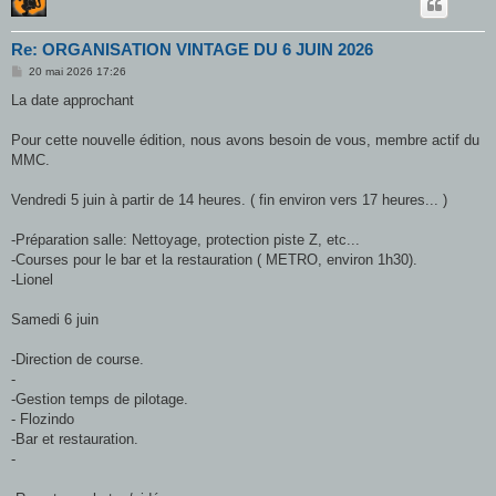
Re: ORGANISATION VINTAGE DU 6 JUIN 2026
M
20 mai 2026 17:26
e
s
La date approchant
s
a
g
Pour cette nouvelle édition, nous avons besoin de vous, membre actif du
e
MMC.
Vendredi 5 juin à partir de 14 heures. ( fin environ vers 17 heures... )
-Préparation salle: Nettoyage, protection piste Z, etc...
-Courses pour le bar et la restauration ( METRO, environ 1h30).
-Lionel
Samedi 6 juin
-Direction de course.
-
-Gestion temps de pilotage.
- Flozindo
-Bar et restauration.
-