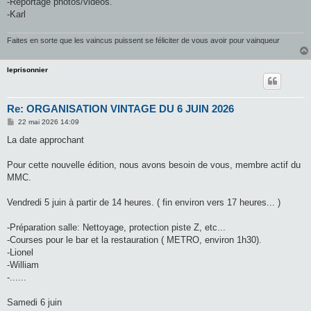
-Reportage photos/vidéos.
-Karl
Faites en sorte que les vaincus puissent se féliciter de vous avoir pour vainqueur
leprisonnier
Re: ORGANISATION VINTAGE DU 6 JUIN 2026
M
22 mai 2026 14:09
e
s
La date approchant
s
a
g
Pour cette nouvelle édition, nous avons besoin de vous, membre actif du
e
MMC.
Vendredi 5 juin à partir de 14 heures. ( fin environ vers 17 heures... )
-Préparation salle: Nettoyage, protection piste Z, etc...
-Courses pour le bar et la restauration ( METRO, environ 1h30).
-Lionel
-William
-......
Samedi 6 juin