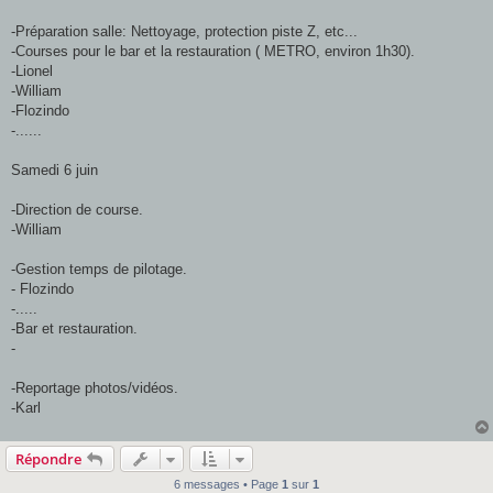
-Préparation salle: Nettoyage, protection piste Z, etc...
-Courses pour le bar et la restauration ( METRO, environ 1h30).
-Lionel
-William
-Flozindo
-......
Samedi 6 juin
-Direction de course.
-William
-Gestion temps de pilotage.
- Flozindo
-.....
-Bar et restauration.
-
-Reportage photos/vidéos.
-Karl
Répondre
6 messages • Page
1
sur
1