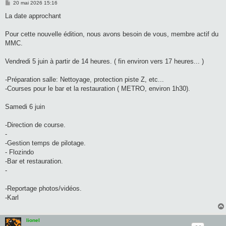
M
20 mai 2026 15:16
e
s
La date approchant
s
a
g
Pour cette nouvelle édition, nous avons besoin de vous, membre actif du
e
MMC.
Vendredi 5 juin à partir de 14 heures. ( fin environ vers 17 heures... )
-Préparation salle: Nettoyage, protection piste Z, etc...
-Courses pour le bar et la restauration ( METRO, environ 1h30).
Samedi 6 juin
-Direction de course.
-
-Gestion temps de pilotage.
- Flozindo
-Bar et restauration.
-
-Reportage photos/vidéos.
-Karl
lionel