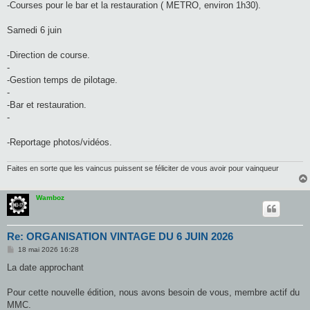
-Courses pour le bar et la restauration ( METRO, environ 1h30).
Samedi 6 juin
-Direction de course.
-
-Gestion temps de pilotage.
-
-Bar et restauration.
-
-Reportage photos/vidéos.
Faites en sorte que les vaincus puissent se féliciter de vous avoir pour vainqueur
Wamboz
Re: ORGANISATION VINTAGE DU 6 JUIN 2026
M
18 mai 2026 16:28
e
s
La date approchant
s
a
g
Pour cette nouvelle édition, nous avons besoin de vous, membre actif du
e
MMC.